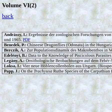
Volume VI
(2)
back
Andrássy, I.:
Ergebnisse der zoologischen Forschungen von 
und 1965.
PDF
Benedek, P.:
Chineese Dragonflies (Odonata) in the Hungari
Berczik, Á.:
Zur Populationsdinamik des Makrobenthos in V
Edelényi, B.:
Data to the Knowledge of Piscicolous Parasites 
Legány, A.:
Ornithologische Beobachtungen auf dem Fehér-S
Loksa, I.:
Vier neue Höhlencollenbolen aus Ungarn. (Biospe
Papp, J.:
On the
Trachyusa
Ruthe Species of the Carpathian 