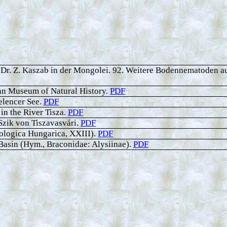
Dr. Z. Kaszab in der Mongolei. 92. Weitere Bodennematoden a
an Museum of Natural History.
PDF
elencer See.
PDF
in the River Tisza.
PDF
zik von Tiszavasvári.
PDF
ologica Hungarica, XXIII).
PDF
Basin (Hym., Braconidae: Alysiinae).
PDF