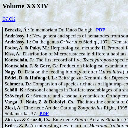
Volume
XXXIV
back
Berczik
, Á
.: In memoriam Dr. János Balogh.
PDF
Andrássy
, I.
: New genera and species of nematodes from so
Andrássy
, I.
: On the genus
Oriverutus
Siddiqi, 1971 (Nemat
Fodor, A. & Puky, M
.: Herpetological methods: II. Protocol
Kiss,
A.
: Distribution of Microcrustacea in different habitat
Kontschán
, J.
: The first record of five
Trachyuropoda
specie
Kontschán
, J. & Gere, G.
: Production biological examinati
Nagy, D
.: Data on the feeding biology of otter (
Lutra
lutra
) 
Rédei
, D. & Hufnagel, L.
: Beiträge zur Kenntnis der
Dipsoc
Schmera
, D.
: Comparsion of species richness of light trap-c
Schöll
, K.
: Seasonal changes in Rotifera assemblages of a s
Szövényi
, G.
: Structure and seasonal dynamics of Orthopter
Varga
, J., Naár, Z. & Dobolyi, Cs.
: The intestine content of
Zicsi, A.
: Eine neue Art der Gattung
Zongodrilus
Righi, 1995
Südamerika, 37.
PDF
Zicsi, a. & Csuzdi, Cs.
: Eine neue
Xibaro
-Art aus Ekuador (
Erőss
, Z. P.
: An interesting new record of
Macrogastra
borea