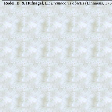
Rédei
, D. & Hufnagel, L.
:
Eremocoris
abietis
(Linnaeus, 1758